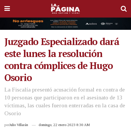
Juzgado Especializado dará
este lunes la resolución
contra cómplices de Hugo
Osorio
La Fiscalía presentó acusación formal en contra de
10 personas que participaron en el asesinato de 13
víctimas, las cuales fueron enterradas en la casa de
Osorio
por
Julio Villarán
domingo, 22 enero 2023 8:30 AM