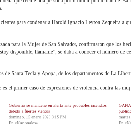
ndena que recibe una persona por difundir publicidad de esa n
.
ficientes para condenar a Harold Ignacio Leyton Zequeira a q
izada para la Mujer de San Salvador, confirmaron que los hech
stoy disponible, llámame”, se daba a conocer el número de ce
os de Santa Tecla y Apopa, de los departamentos de La Libert
 es el primer caso de expresiones de violencia contra las muj
Gobierno se mantiene en alerta ante probables incendios
GANA y
debido a fuertes vientos
publici
domingo, 15 enero 2023 3:15 PM
martes
En «Nacionales»
En «Na