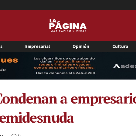
as
Empresarial
Opinión
Cultura
: Condenan a empresari
 semidesnuda
0
PM