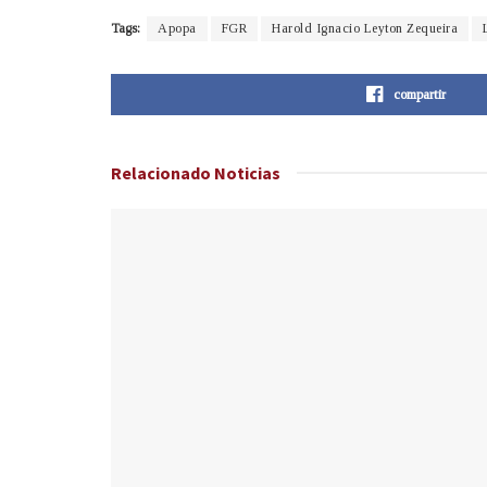
Tags:
Apopa
FGR
Harold Ignacio Leyton Zequeira
compartir
Relacionado
Noticias