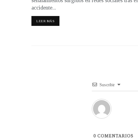
señalamientos surgidos en redes sociales tras el
accidente...
LEER MÁS
Suscribir
0
COMENTARIOS