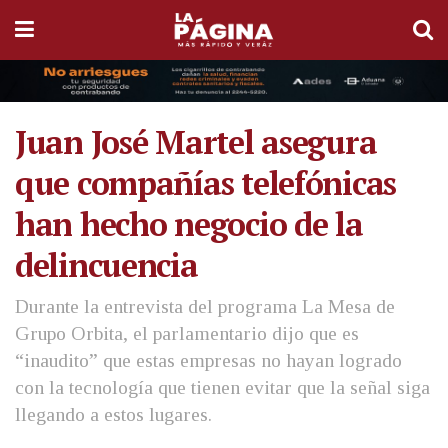
Juan José Martel asegura
que compañías telefónicas
han hecho negocio de la
delincuencia
Durante la entrevista del programa La Mesa de
Grupo Orbita, el parlamentario dijo que es
“inaudito” que estas empresas no hayan logrado
con la tecnología que tienen evitar que la señal siga
llegando a estos lugares.