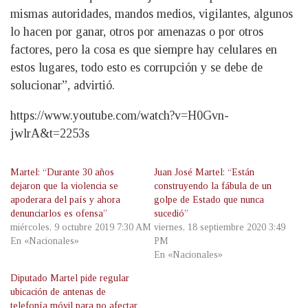
mismas autoridades, mandos medios, vigilantes, algunos
lo hacen por ganar, otros por amenazas o por otros
factores, pero la cosa es que siempre hay celulares en
estos lugares, todo esto es corrupción y se debe de
solucionar”, advirtió.
https://www.youtube.com/watch?v=H0Gvn-
jwlrA&t=2253s
Martel: “Durante 30 años
Juan José Martel: “Están
dejaron que la violencia se
construyendo la fábula de un
apoderara del país y ahora
golpe de Estado que nunca
denunciarlos es ofensa”
sucedió”
miércoles, 9 octubre 2019 7:30 AM
viernes, 18 septiembre 2020 3:49
En «Nacionales»
PM
En «Nacionales»
Diputado Martel pide regular
ubicación de antenas de
telefonía móvil para no afectar