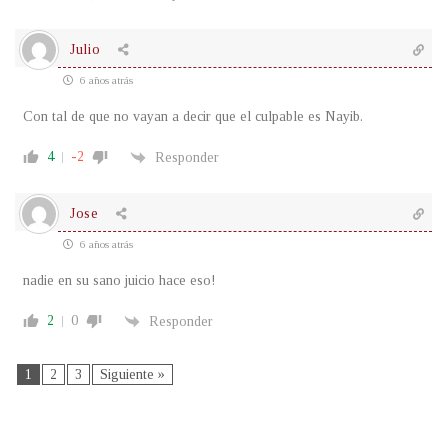
Julio
6 años atrás
Con tal de que no vayan a decir que el culpable es Nayib.
4
-2
Responder
Jose
6 años atrás
nadie en su sano juicio hace eso!
2
0
Responder
1
2
3
Siguiente »