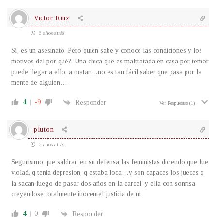
Victor Ruiz
6 años atrás
Sí, es un asesinato. Pero quien sabe y conoce las condiciones y los
motivos del por qué?. Una chica que es maltratada en casa por temor
puede llegar a ello, a matar…no es tan fácil saber que pasa por la
mente de alguien…
4
-9
Responder
Ver Respuestas
(1)
pluton
6 años atrás
Segurisimo que saldran en su defensa las feministas diciendo que fue
violad, q tenia depresion, q estaba loca…y son capaces los jueces q
la sacan luego de pasar dos años en la carcel, y ella con sonrisa
creyendose totalmente inocente! justicia de m
4
0
Responder