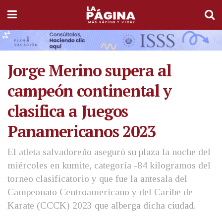
Jorge Merino supera al
campeón continental y
clasifica a Juegos
Panamericanos 2023
El atleta salvadoreño aseguró su plaza la noche del
miércoles en kumite, categoría -84 kilogramos del
torneo clasificatorio y que fue la antesala del
Campeonato Centroamericano y del Caribe de
Karate (CCCK) 2023 que alberga dicha ciudad.