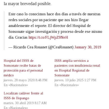
la mayor brevedad posible.
Este caso lo conocimos hace dos días a través de nuestras
redes sociales por un paciente que nos hizo llegar
amablemente el reporte. El director del Hospital de
Sonsonate sigue investigación y proceso desde ese mismo
día. Gracias
https://t.co/FLjWpZ9NeH
— Ricardo Cea Rouanet (@CeaRouanet)
January 30, 2019
Hospital del ISSS de
ISSS amplía servicios a
Sonsonate recibe batas de
pacientes con insuficiencia renal
protección para el personal
en Hospital Regional de
médico
Sonsonate
jueves, 28 mayo 2020 8:48 PM
jueves, 10 julio 2025 1:27 PM
En «Nacionales»
En «Nacionales»
Localizan cadáver frente al
ISSS de Ilopango
martes, 30 abril 2019 8:17 AM
En «Nacionales»