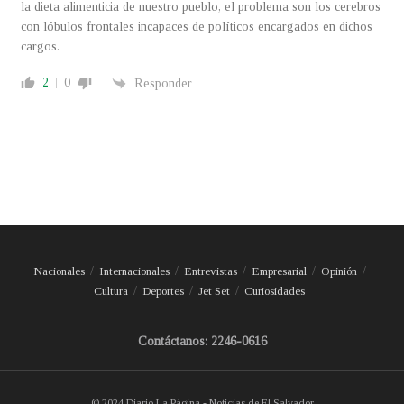
la dieta alimenticia de nuestro pueblo, el problema son los cerebros
con lóbulos frontales incapaces de políticos encargados en dichos
cargos.
2
0
Responder
Nacionales
Internacionales
Entrevistas
Empresarial
Opinión
Cultura
Deportes
Jet Set
Curiosidades
Contáctanos: 2246-0616
© 2024 Diario La Página - Noticias de El Salvador