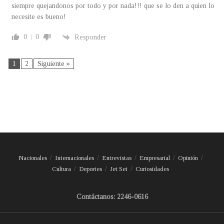
siempre quejandonos por todo y por nada!!! que se lo den a quien lo
necesite es bueno!
0
0
Responder
1
2
Siguiente »
Nacionales
Internacionales
Entrevistas
Empresarial
Opinión
Cultura
Deportes
Jet Set
Curiosidades
Contáctanos: 2246-0616