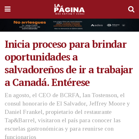
Inicia proceso para brindar
oportunidades a
salvadoreños de ir a trabajar
a Canadá. Entérese
En agosto, el CEO de BCRFA, Ian Tostenson, el
consul honorario de El Salvador, Jeffrey Moore y
Daniel Frankel, propietario del restaurante
Tap&Barrel, visitaron el país para conocer las
escuelas gastronómicas y para reunirse con
funcionarios