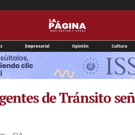
as
Empresarial
Opinión
Cultura
gentes de Tránsito señ
0
 PM