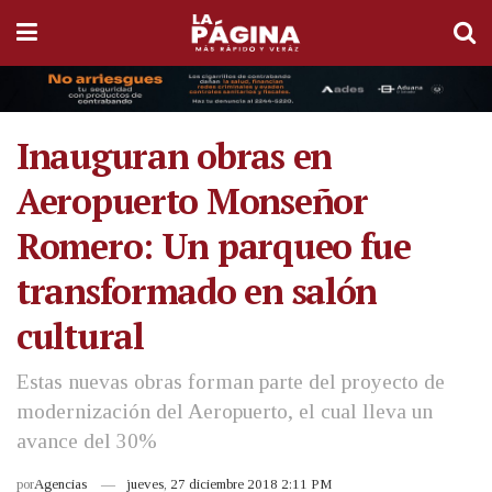
Inauguran obras en
Aeropuerto Monseñor
Romero: Un parqueo fue
transformado en salón
cultural
Estas nuevas obras forman parte del proyecto de
modernización del Aeropuerto, el cual lleva un
avance del 30%
por
Agencias
jueves, 27 diciembre 2018 2:11 PM