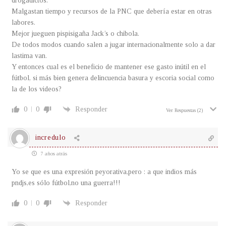
drogadictos.
Malgastan tiempo y recursos de la PNC que debería estar en otras
labores.
Mejor jueguen pispisigaña Jack’s o chibola.
De todos modos cuando salen a jugar internacionalmente solo a dar
lastima van.
Y entonces cual es el beneficio de mantener ese gasto inútil en el
fútbol, si más bien genera delincuencia basura y escoria social como
la de los videos?
0
0
Responder
Ver Respuestas
(2)
incredulo
7 años atrás
Yo se que es una expresión peyorativa,pero : a que indios más
pndjs,es sólo fútbol,no una guerra!!!
0
0
Responder