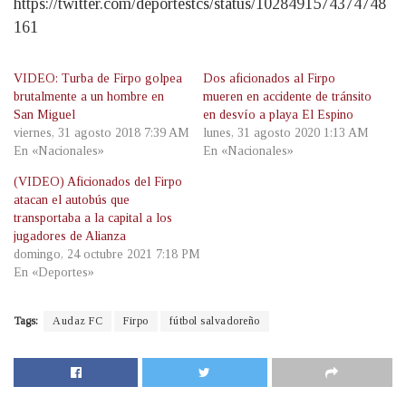
https://twitter.com/deportestcs/status/1028491574374748
161
VIDEO: Turba de Firpo golpea
Dos aficionados al Firpo
brutalmente a un hombre en
mueren en accidente de tránsito
San Miguel
en desvío a playa El Espino
viernes, 31 agosto 2018 7:39 AM
lunes, 31 agosto 2020 1:13 AM
En «Nacionales»
En «Nacionales»
(VIDEO) Aficionados del Firpo
atacan el autobús que
transportaba a la capital a los
jugadores de Alianza
domingo, 24 octubre 2021 7:18 PM
En «Deportes»
Tags:
Audaz FC
Firpo
fútbol salvadoreño