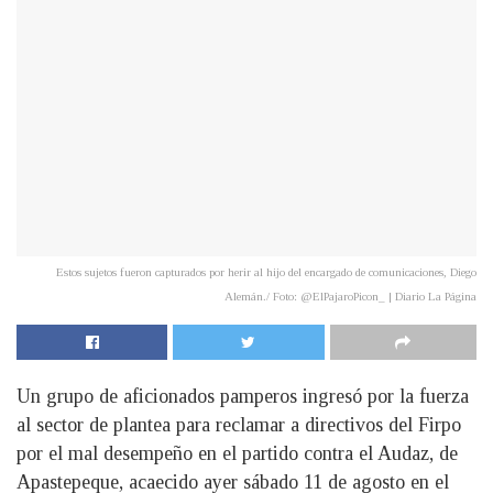
Estos sujetos fueron capturados por herir al hijo del encargado de comunicaciones, Diego
Alemán./ Foto: @ElPajaroPicon_ | Diario La Página
Un grupo de aficionados pamperos ingresó por la fuerza
al sector de plantea para reclamar a directivos del Firpo
por el mal desempeño en el partido contra el Audaz, de
Apastepeque, acaecido ayer sábado 11 de agosto en el