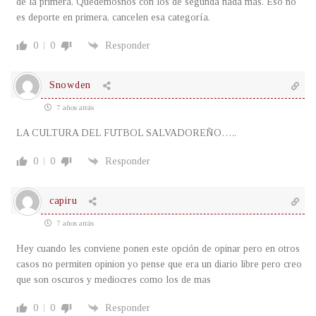
de la primera. Quedemosnos con los de segunda nada más. Eso no
es deporte en primera, cancelen esa categoría.
0
0
Responder
Snowden
7 años atrás
LA CULTURA DEL FUTBOL SALVADOREÑO…..
0
0
Responder
capiru
7 años atrás
Hey cuando les conviene ponen este opción de opinar pero en otros
casos no permiten opinion yo pense que era un diario libre pero creo
que son oscuros y mediocres como los de mas
0
0
Responder