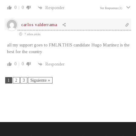
0
0
Responder
Ver Respuestas
(1)
carlos valderrama
7 años atrás
all my support goes to FMLN,THIS candidate Hugo Martinez is the
best for the country
0
0
Responder
1
2
3
Siguiente »