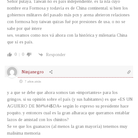
Señor putaya, Taiwan no es país independiente, es la isla cuyo
nombre era Formosa y todavía es de China continental, si bien los
gobiernos militares del pasado más pcn y arena abrieron relaciones
con formosa hoy taiwan quizas fué por presiones de usa, o no se
sabe por qué intere
ses, veamos como nos vá ahora con la histórica y milenaria China
que sí es país.
0
0
Responder
Ninjanegro
7 años atrás
y a que se debe que ahora somos tan «importantes» para los
gringos, si su opinión sobre el país (y sus habitantes) es que «ES UN
AGUJERO DE M#%#4$DA» según lo expreso su presidente hace
poquito, y entonces cual es la gran alharaca que queramos entablar
lazos de amistad con los chinitos?
Se ve que los guanacos (al menos la gran mayoría) tenemos muy
malisima memoria