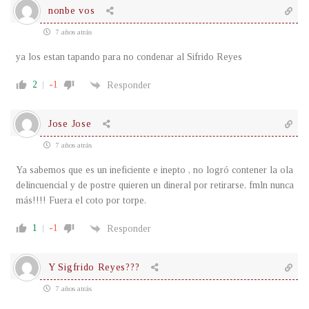
nonbe vos
7 años atrás
ya los estan tapando para no condenar al Sifrido Reyes
2
-1
Responder
Jose Jose
7 años atrás
Ya sabemos que es un ineficiente e inepto , no logró contener la ola
delincuencial y de postre quieren un dineral por retirarse, fmln nunca
más!!!! Fuera el coto por torpe.
1
-1
Responder
Y Sigfrido Reyes???
7 años atrás