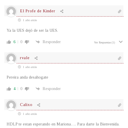
El Profe de Kinder
1 año atrás
Ya la UES dejó de ser la UES.
6
0
Responder
Ver Respuestas
(1)
rvale
1 año atrás
Pereira anda desahogate
4
0
Responder
Calixo
1 año atrás
HDLP te estan esperando en Mariona…. Para darte la Bienvenida.