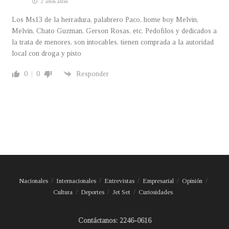
2 años atrás
Los Ms13 de la herradura, palabrero Paco, home boy Melvin,
Melvin, Chato Guzman, Gerson Rosas, etc. Pedofilos y dedicados a
la trata de menores, son intocables, tienen comprada a la autoridad
local con droga y pisto
0
0
Responder
Nacionales
Internacionales
Entrevistas
Empresarial
Opinión
Cultura
Deportes
Jet Set
Curiosidades
Contáctanos: 2246-0616