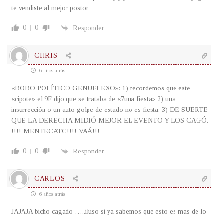
te vendiste al mejor postor
0
0
Responder
CHRIS
6 años atrás
«BOBO POLÍTICO GENUFLEXO»: 1) recordemos que este
«cipote» el 9F dijo que se trataba de «7una fiesta» 2) una
insurrección o un auto golpe de estado no es fiesta. 3) DE SUERTE
QUE LA DERECHA MIDIÓ MEJOR EL EVENTO Y LOS CAGÓ.
!!!!!MENTECATO!!!! VAÁ!!!
0
0
Responder
CARLOS
6 años atrás
JAJAJA bicho cagado …..iluso si ya sabemos que esto es mas de lo