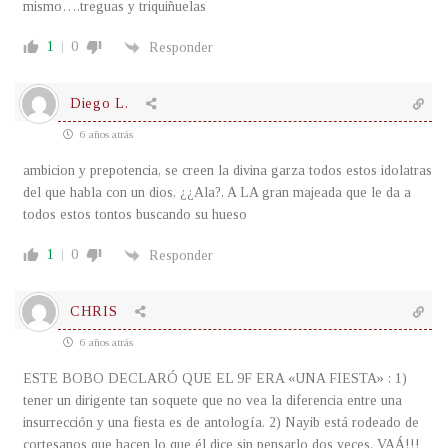
mismo….treguas y triquiñuelas
1
0
Responder
Diego L.
6 años atrás
ambicion y prepotencia, se creen la divina garza todos estos idolatras
del que habla con un dios, ¿¿Ala?, A LA gran majeada que le da a
todos estos tontos buscando su hueso
1
0
Responder
CHRIS
6 años atrás
ESTE BOBO DECLARÓ QUE EL 9F ERA «UNA FIESTA» : 1)
tener un dirigente tan soquete que no vea la diferencia entre una
insurrección y una fiesta es de antología. 2) Nayib está rodeado de
cortesanos que hacen lo que él dice sin pensarlo dos veces. VAÁ!!!