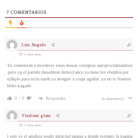
7
COMENTARIOS
Luis Angulo
6 años atrás
Ya comienzan a morderse estas hienas corruptas autoproclamandose
.pero yq el partido musulman democratico ya tiene los elwjidos.por
ej3kplo para tecla nayib ya designo a coqui aguilar .ya no te frustres
bicho kagado
0
0
Responder
Ver Respuestas
(1)
Vladímir glam
6 años atrás
I este es el analista seudo inparcial jajajaa a donde teemino la pagina