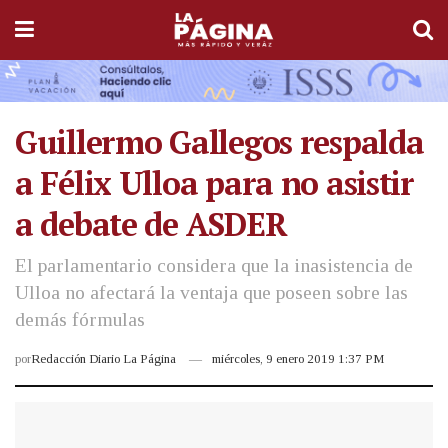
Guillermo Gallegos respalda
a Félix Ulloa para no asistir
a debate de ASDER
El parlamentario considera que la inasistencia de
Ulloa no afectará la ventaja que poseen sobre las
demás fórmulas
por
Redacción Diario La Página
miércoles, 9 enero 2019 1:37 PM