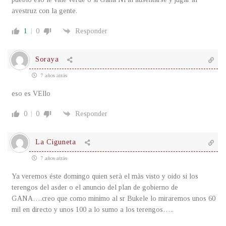
avestruz con la gente.
1
0
Responder
Soraya
7 años atrás
eso es VEllo
0
0
Responder
La Ciguneta
7 años atrás
Ya veremos éste domingo quien serà el màs visto y oido si los
terengos del asder o el anuncio del plan de gobierno de
GANA….creo que como minimo al sr Bukele lo miraremos unos 60
mil en directo y unos 100 a lo sumo a los terengos…..