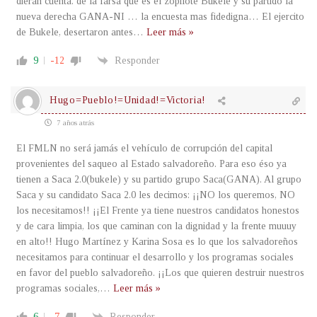
dieran cuenta. de la farsa que es el zopilote Bukele y su partido la
nueva derecha GANA-NI … la encuesta mas fidedigna… El ejercito
de Bukele, desertaron antes
…
Leer más »
9
-12
Responder
Hugo=Pueblo!=Unidad!=Victoria!
7 años atrás
El FMLN no será jamás el vehículo de corrupción del capital
provenientes del saqueo al Estado salvadoreño. Para eso éso ya
tienen a Saca 2.0(bukele) y su partido grupo Saca(GANA). Al grupo
Saca y su candidato Saca 2.0 les decimos: ¡¡NO los queremos, NO
los necesitamos!! ¡¡El Frente ya tiene nuestros candidatos honestos
y de cara limpia, los que caminan con la dignidad y la frente muuuy
en alto!! Hugo Martínez y Karina Sosa es lo que los salvadoreños
necesitamos para continuar el desarrollo y los programas sociales
en favor del pueblo salvadoreño. ¡¡Los que quieren destruir nuestros
programas sociales,
…
Leer más »
6
-7
Responder