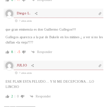
Diego L.
7 años atrás
que gran eminencia es don Guillermo Gallegos!!!
Gallegos aparezca a la par de Bukele en los mitines ¿ a ver si no les
chiflan «la vieja????
8
-5
Responder
JULIO
7 años atrás
ESE PLAN ESTA PELUDO… Y SI ME DECEPCIONA…LO
LINCHO
2
0
Responder