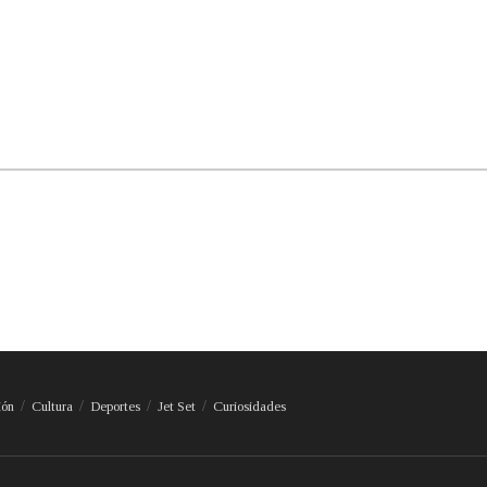
ión
Cultura
Deportes
Jet Set
Curiosidades