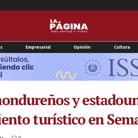
as
Empresarial
Opinión
Cultura
hondureños y estadou
ento turístico en Sem
0
AM