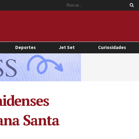
Deportes
Jet Set
Curiosidades
nidenses
ana Santa