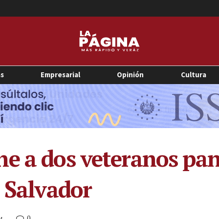
as
Empresarial
Opinión
Cultura
e a dos veteranos pan
l Salvador
0
M