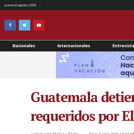
jueves 6 agosto, 2026
Nacionales
Internacionales
Entrevist
Guatemala detien
requeridos por E
por
Redacción Diario La Página
lunes, 8 junio 2026 10:32 A