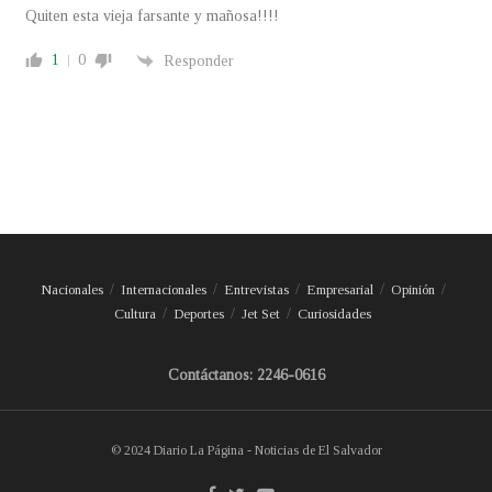
Quiten esta vieja farsante y mañosa!!!!
1
0
Responder
Nacionales
Internacionales
Entrevistas
Empresarial
Opinión
Cultura
Deportes
Jet Set
Curiosidades
Contáctanos: 2246-0616
© 2024 Diario La Página - Noticias de El Salvador