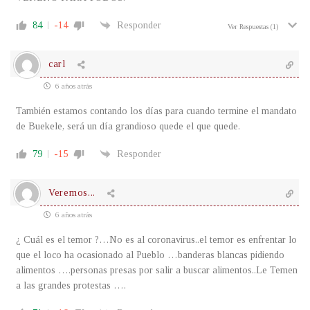
84
-14
Responder
Ver Respuestas
(1)
carl
6 años atrás
También estamos contando los días para cuando termine el mandato
de Buekele, será un día grandioso quede el que quede.
79
-15
Responder
Veremos...
6 años atrás
¿ Cuál es el temor ?…No es al coronavirus..el temor es enfrentar lo
que el loco ha ocasionado al Pueblo …banderas blancas pidiendo
alimentos ….personas presas por salir a buscar alimentos..Le Temen
a las grandes protestas ….