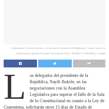
Comisionada Carolina Recinos, y el secretario Jurídico de la Presidencia, Conan Castro, en
conferencia de prensa el martes 9 de junio de 2020./ DIARIO LA PÁGINA | Cortesía
L
os delegados del presidente de la
República, Nayib Bukele, en las
negociaciones con la Asamblea
Legislativa para superar el fallo de la Sala
de lo Constitucional en cuanto a la Ley de
Cuarentena, solicitarán otros 15 días de Estado de