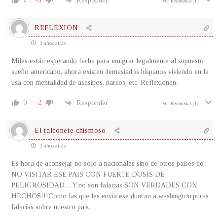
Responder
Ver Respuestas
(1)
REFLEXION
3 años atrás
Miles están esperando fecha para emigrar legalmente al supuesto
sueño americano, ahora existen demasiados hispanos viviendo en la
usa con mentalidad de asesinos, narcos, etc. Reflexionen.
0
-2
Responder
Ver Respuestas
(1)
El talconete chismoso
3 años atrás
Es hora de aconsejar no solo a nacionales sino de otros paises de
NO VISITAR ESE PAIS CON FUERTE DOSIS DE
PELIGROSIDAD…Y no son falacias SON VERDADES CON
HECHOS!!!Como las que les envia ese duncan a washington,puras
falacias sobre nuestro pais.