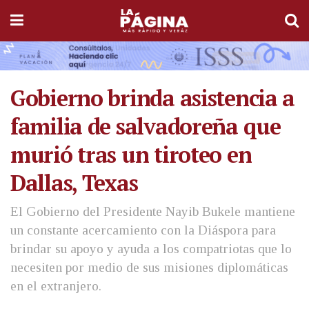
Gobierno brinda asistencia a
familia de salvadoreña que
murió tras un tiroteo en
Dallas, Texas
El Gobierno del Presidente Nayib Bukele mantiene
un constante acercamiento con la Diáspora para
brindar su apoyo y ayuda a los compatriotas que lo
necesiten por medio de sus misiones diplomáticas
en el extranjero.