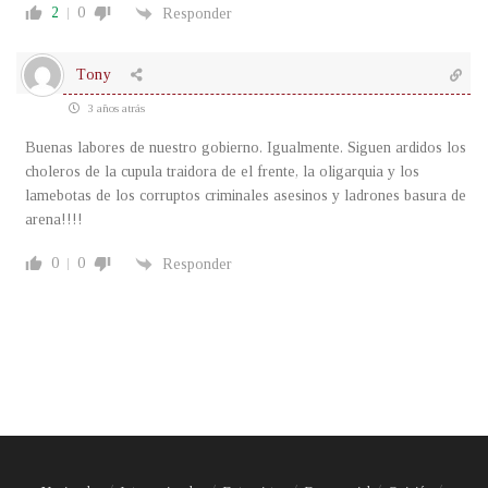
2
0
Responder
Tony
3 años atrás
Buenas labores de nuestro gobierno. Igualmente. Siguen ardidos los
choleros de la cupula traidora de el frente, la oligarquia y los
lamebotas de los corruptos criminales asesinos y ladrones basura de
arena!!!!
0
0
Responder