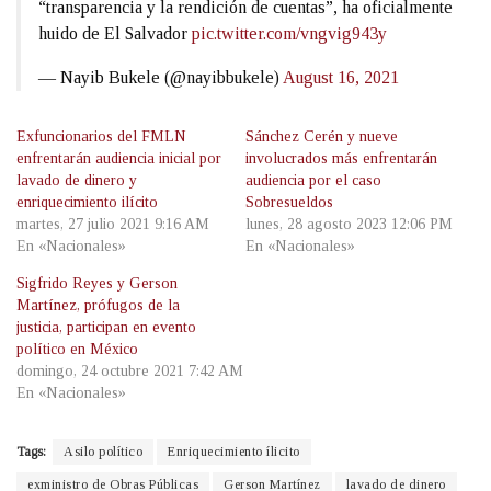
“transparencia y la rendición de cuentas”, ha oficialmente
huido de El Salvador
pic.twitter.com/vngvig943y
— Nayib Bukele (@nayibbukele)
August 16, 2021
Exfuncionarios del FMLN
Sánchez Cerén y nueve
enfrentarán audiencia inicial por
involucrados más enfrentarán
lavado de dinero y
audiencia por el caso
enriquecimiento ilícito
Sobresueldos
martes, 27 julio 2021 9:16 AM
lunes, 28 agosto 2023 12:06 PM
En «Nacionales»
En «Nacionales»
Sigfrido Reyes y Gerson
Martínez, prófugos de la
justicia, participan en evento
político en México
domingo, 24 octubre 2021 7:42 AM
En «Nacionales»
Tags:
Asilo político
Enriquecimiento ílicito
exministro de Obras Públicas
Gerson Martínez
lavado de dinero