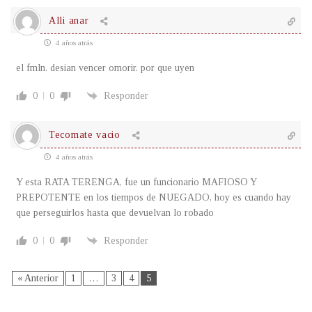
Alli anar
4 años atrás
el fmln. desian vencer omorir. por que uyen
0
0
Responder
Tecomate vacio
4 años atrás
Y esta RATA TERENGA, fue un funcionario MAFIOSO Y
PREPOTENTE en los tiempos de NUEGADO, hoy es cuando hay
que perseguirlos hasta que devuelvan lo robado
0
0
Responder
« Anterior
1
…
3
4
5