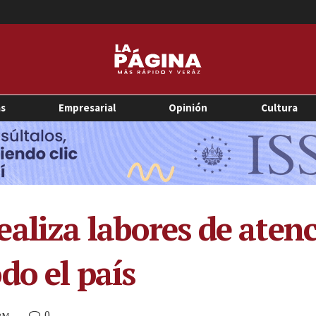
as
Empresarial
Opinión
Cultura
aliza labores de aten
do el país
0
 PM