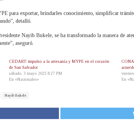
YPE para exportar, brindarles conocimiento, simplificar trámit
undo”, detalló.
esidente Nayib Bukele, se ha transformado la manera de atende
ente”, aseguró.
CEDART: impulso a la artesanía y MYPE en el corazón
CONAMY
de San Salvador
acuerd
sábado, 3 mayo 2025 8:27 PM
vierne
En «Nacionales»
En «Na
Nayib Bukele