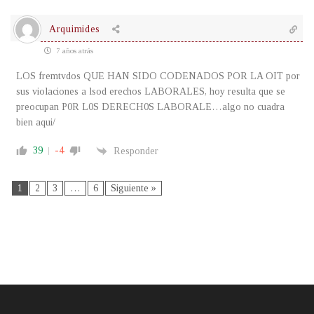
Arquimides
7 años atrás
LOS fremtvdos QUE HAN SIDO CODENADOS POR LA OIT por
sus violaciones a lsod erechos LABORALES, hoy resulta que se
preocupan P0R L0S DERECH0S LABORALE…algo no cuadra
bien aqui/
39
-4
Responder
1
2
3
…
6
Siguiente »