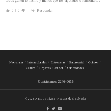
todos ganen lo mismo y menos que los diputados o funcionarios
0
0
Responder
Nacionales
Internacionales
Entrevistas
Empresarial
Opinión
Cultura
Deportes
Jet Set
Curiosidades
Contáctanos: 2246-0616
© 2024 Diario La Página - Noticias de El Salvador