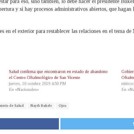
star para eso, sino también, lo debe hacer el presidente Buke
pertura y si hay procesos administrativos abiertos, que hagan 
 en el exterior para restablecer las relaciones en el tema d
Salud confirma que encontraron en estado de abandono
Gobier
el Centro Oftalmológico de San Vicente
Oftalm
jueves, 10 octubre 2019 4:50 PM
miérco
En «Nacionales»
En «Na
sterio de Salud
Nayib Bukele
Ojos