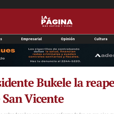
as
Empresarial
Opinión
Cultura
idente Bukele la reape
 San Vicente