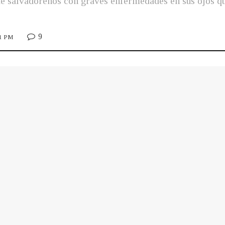
de salvadoreños con graves enfermedades en sus ojos que
9
41 PM