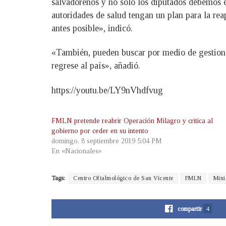
salvadoreños y no sólo los diputados debemos e
autoridades de salud tengan un plan para la rea
antes posible», indicó.
«También, pueden buscar por medio de gestiones
regrese al país», añadió.
https://youtu.be/LY9nVhdfvug
FMLN pretende reabrir Operación Milagro y critica al
gobierno por ceder en su intento
domingo, 8 septiembre 2019 5:04 PM
En «Nacionales»
Tags:
Centro Oftalmológico de San Vicente
FMLN
Mini
compartir
4