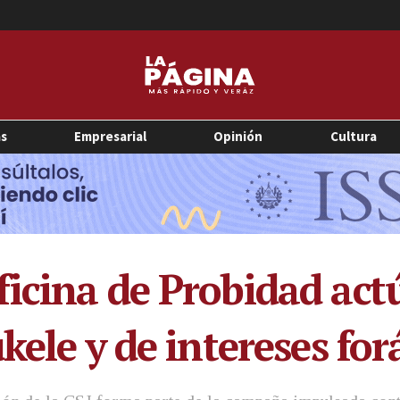
as
Empresarial
Opinión
Cultura
icina de Probidad act
kele y de intereses fo