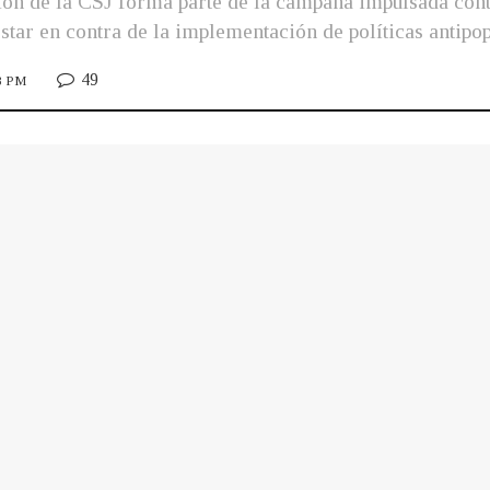
ón de la CSJ forma parte de la campaña impulsada cont
star en contra de la implementación de políticas antipop
49
28 PM