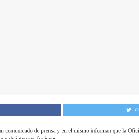
Co
n comunicado de prensa y en el mismo informan que la Oficin
e y de intereses foráneos.