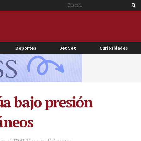
Deportes
Jet Set
Curiosidades
úa bajo presión
ráneos