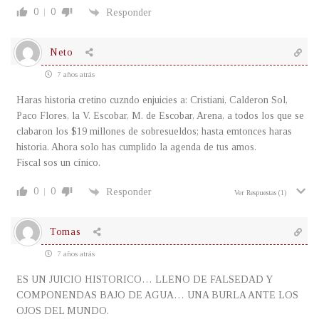
0
0
Responder
Neto
7 años atrás
Haras historia cretino cuzndo enjuicies a: Cristiani, Calderon Sol,
Paco Flores, la V. Escobar, M. de Escobar, Arena, a todos los que se
clabaron los $19 millones de sobresueldos; hasta emtonces haras
historia. Ahora solo has cumplido la agenda de tus amos.
Fiscal sos un cínico.
0
0
Responder
Ver Respuestas
(1)
Tomas
7 años atrás
ES UN JUICIO HISTORICO… LLENO DE FALSEDAD Y
COMPONENDAS BAJO DE AGUA… UNA BURLA ANTE LOS
OJOS DEL MUNDO.