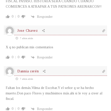
FISCAL PAYASO, HISTORIA SERA CUANDO CUANDO
COMIENCES A ATRAPAR A TUS PATRONES ARENARCOS!!
0
0
Responder
Jose Chavez
7 años atrás
X q no publican mis comentarios
0
0
Responder
Dannia cerén
7 años atrás
Faltan los demás,Vilma de Escobar,Y el señor q se ha hecho
muerto.Don paco Flores y muchisimos más.ahi si le voy a creer al
fiscal.
0
0
Responder