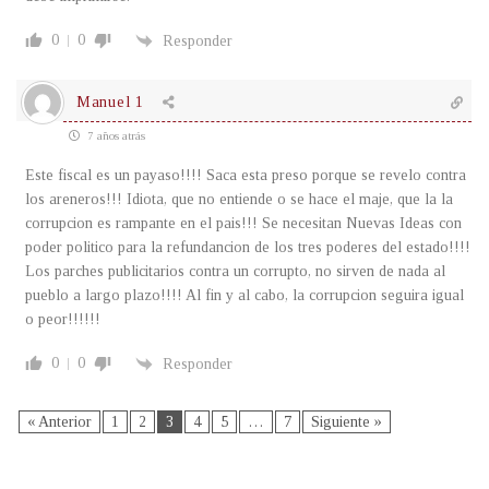
0
0
Responder
Manuel 1
7 años atrás
Este fiscal es un payaso!!!! Saca esta preso porque se revelo contra
los areneros!!! Idiota, que no entiende o se hace el maje, que la la
corrupcion es rampante en el pais!!! Se necesitan Nuevas Ideas con
poder politico para la refundancion de los tres poderes del estado!!!!
Los parches publicitarios contra un corrupto, no sirven de nada al
pueblo a largo plazo!!!! Al fin y al cabo, la corrupcion seguira igual
o peor!!!!!!
0
0
Responder
« Anterior
1
2
3
4
5
…
7
Siguiente »