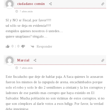
ciudadano común
7 años atrás
SI y NO sr Fiscal, por favor!!!!
ud sólo se deja en evidencia!!!!
estupidos quienes nosotros ó ustedes…
quiere unaplauso? téngalo…
0
0
Responder
Marcial
7 años atrás
Este fiscalucho que deje de hablar paja. A Saca quienes lo acusaron
fueron los mismos de la cupupula de arena, encachimbados porque
solo el robo y solo le dio 2 semillones a cristiani y la los corruptos y
ladrones de ese partido mas corrupto que haya existido en El
Salvador. Mucha población no son victimas de estos corruptos, si no
que son cómplices al darle votos a esos hdlgp. Por favor, la verdad
debe imprimirse.