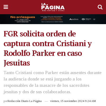
FGR solicita orden de
captura contra Cristiani y
Rodolfo Parker en caso
Jesuitas
Tanto Cristiani como Parker están ausentes durante
la audiencia donde se está juzgando a los
responsables de la masacre de los sacerdotes
jesuitas y dos de sus colaboradoras.
por
Redacción Diario La Página
viernes, 15 noviembre 2024 9:24 AM