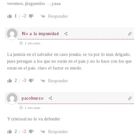
veremos, júzguenlos ….yaaa
1
-2
Responder
No a la impunidad
1 año atrás
La justicia en el salvador en caso jesuita, se va por lo mas delgado,
pues persigue a los que no están en el pais y no lo hace con los que
estan en el pais. claro el factor es miedo.
2
-3
Responder
pacohuezo
1 año atrás
Y cristosal no lo va defender
2
-2
Responder