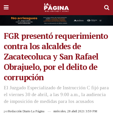
FGR presentó requerimiento
contra los alcaldes de
Zacatecoluca y San Rafael
Obrajuelo, por el delito de
corrupción
El Juzgado Especializado de Instrucción C fijó para
el viernes 30 de abril, a las 9:00 a.m., la audiencia
de imposición de medidas para los acusados
por
Redacción Diario La Página
miércoles, 28 abril 2021 3:59 PM