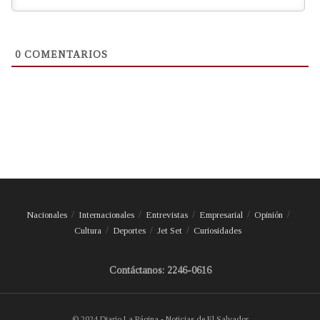
0
COMENTARIOS
Nacionales
Internacionales
Entrevistas
Empresarial
Opinión
Cultura
Deportes
Jet Set
Curiosidades
Contáctanos: 2246-0616
© 2024 Diario La Página - Noticias de El Salvador