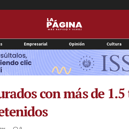
as
Empresarial
Opinión
Cultura
urados con más de 1.5
etenidos
0
1 PM