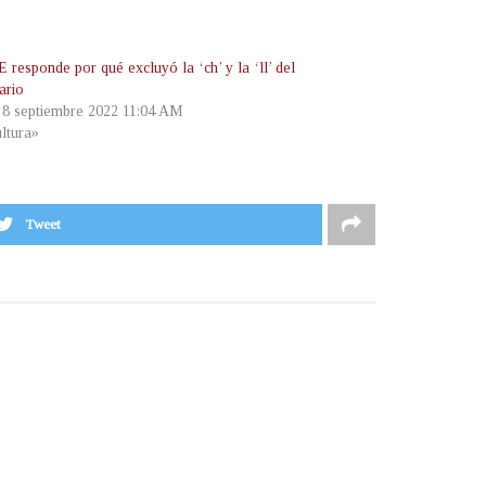
responde por qué excluyó la ‘ch’ y la ‘ll’ del
ario
, 8 septiembre 2022 11:04 AM
ltura»
Tweet