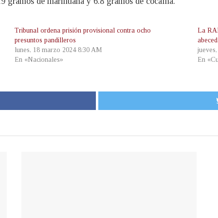
19 gramos de marihuana y 6.8 gramos de cocaína.
Tribunal ordena prisión provisional contra ocho
La RAE 
presuntos pandilleros
abeced
lunes, 18 marzo 2024 8:30 AM
jueves
En «Nacionales»
En «Cu