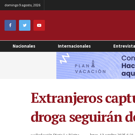
domingo 9 agosto, 2026
Nacionales
Internacionales
Entrevist
Extranjeros capt
droga seguirán d
por
Redacción Diario La Página
lunes, 13 octubre 2025 6:2