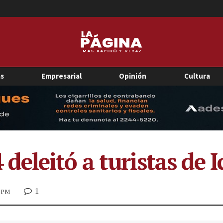
as
Empresarial
Opinión
Cultura
eleitó a turistas de
1
6 PM