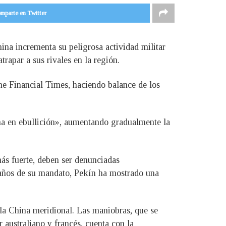
mparte en Twitter
ina incrementa su peligrosa actividad militar
trapar a sus rivales en la región.
he Financial Times, haciendo balance de los
ana en ebullición», aumentando gradualmente la
más fuerte, deben ser denunciadas
es años de su mandato, Pekín ha mostrado una
 la China meridional. Las maniobras, que se
 australiano y francés, cuenta con la