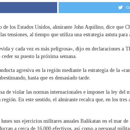
Co
 de los Estados Unidos, almirante John Aquilino, dice que Ch
as tensiones, al tiempo que utiliza una estrategia astuta para a
vida y cada vez es más peligrosa», dijo en declaraciones a T
de ceder su puesto la próxima semana.
onducta agresiva en la región mediante la estrategia de la «r
subestimando, hasta que es demasiado tarde.
cusa de violar las normas internacionales e imponer la ley del 
 región. En este sentido, el almirante recalca que, en los tr
lunes sus ejercicios militares anuales Balikatan en el mar de
cran a cerca de 16.000 efectivos, así como a personal militar