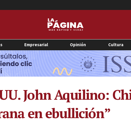
as
Empresarial
Opinión
Cultura
UU. John Aquilino: Chi
“rana en ebullición”