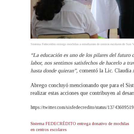
Sistema Fedecrédito entrego mochilas a estudiantes de centros escolares de S
“La educación es uno de los pilares del futuro d
labor, nos sentimos satisfechos de hacerlo a tr
hasta donde quieran”,
comentó la Lic. Claudia
Abrego concluyó mencionando que para el Sist
realizar estas acciones que contribuyen al desar
https://twitter.com/sisfedecredito/status/13743609
Sistema FEDECRÉDITO entrega donativo de mochilas
en centros escolares