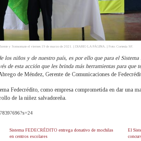
an Vicente y Sonsomate el viernes 19 de marzo de 2021. | DIARIO LA PÁGINA. | Foto: Cortesía SF.
e los niños y de nuestro país, es por ello que para el Sistema
avés de esta acción que les brinda más herramientas para que 
 Abrego de Méndez, Gerente de Comunicaciones de Fedecrédi
ema Fedecrédito, como empresa comprometida en dar una mano
rollo de la niñez salvadoreña.
51978397696?s=24
Sistema FEDECRÉDITO entrega donativo de mochilas
El Sis
en centros escolares
concurs