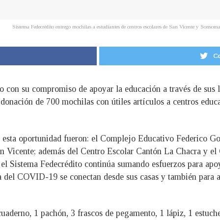
Sistema Fedecrédito entrego mochilas a estudiantes de centros escolares de San Vicente y Sonso
Co
 con su compromiso de apoyar la educación a través de sus lí
 donación de 700 mochilas con útiles artículos a centros edu
en esta oportunidad fueron: el Complejo Educativo Federico 
n Vicente; además del Centro Escolar Cantón La Chacra y el C
 el Sistema Fedecrédito continúa sumando esfuerzos para apoya
a del COVID-19 se conectan desde sus casas y también para a
cuaderno, 1 pachón, 3 frascos de pegamento, 1 lápiz, 1 estuche 