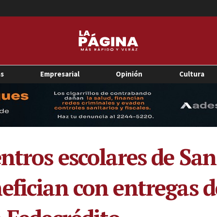
as
Empresarial
Opinión
Cultura
ntros escolares de San
efician con entregas d