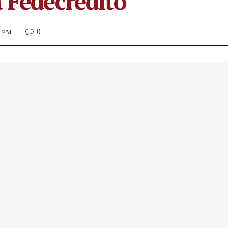
a Fedecrédito
0
8 PM