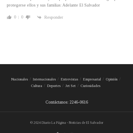
protegerse ellos y sus familias: Adelante El Salvador
0
0
Responder
Nacionales
Internacionales
Entrevistas
Empresarial
Opinión
Cultura
Deportes
Jet Set
Curiosidades
Contáctanos: 2246-0616
© 2024 Diario La Página - Noticias de El Salvador