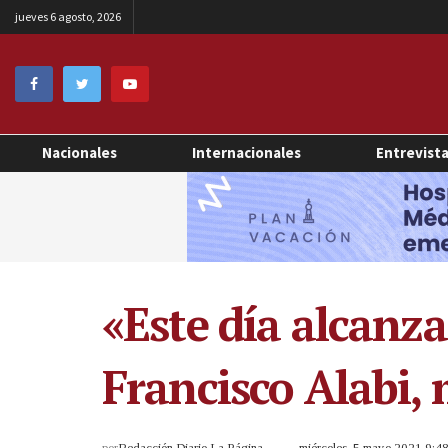
jueves 6 agosto, 2026
Nacionales
Internacionales
Entrevist
«Este día alcanz
Francisco Alabi, 
por
Redacción Diario La Página
miércoles, 5 mayo 2021 9: