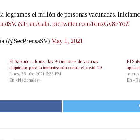
día logramos el millón de personas vacunadas. Iniciam
ludSV
,
@FranAlabi
.
pic.twitter.com/RmxGy8FYoZ
ncia (@SecPrensaSV)
May 5, 2021
El Salvador alcanza las 9.6 millones de vacunas
El Sal
adquiridas para la inmunización contra el covid-19
aplica
lunes, 26 julio 2021 5:28 PM
martes
En «Nacionales»
En «Na