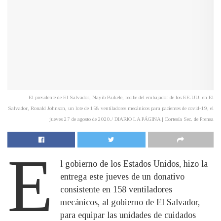
El presidente de El Salvador, Nayib Bukele, recibe del embajador de los EE.UU. en El
Salvador, Ronald Johnson, un lote de 158 ventiladores mecánicos para pacientes de covid-19, el
jueves 27 de agosto de 2020./ DIARIO LA PÁGINA | Cortesía Sec. de Prensa
E
l gobierno de los Estados Unidos, hizo la
entrega este jueves de un donativo
consistente en 158 ventiladores
mecánicos, al gobierno de El Salvador,
para equipar las unidades de cuidados