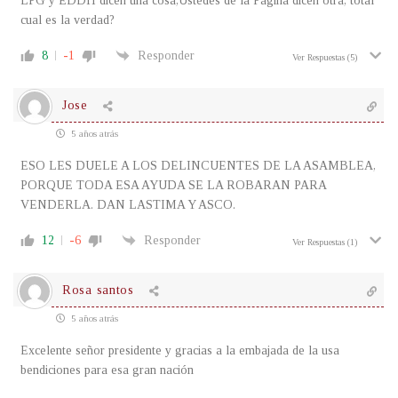
LPG y EDDH dicen una cosa,Ustedes de la Pagina dicen otra, total
cual es la verdad?
8
-1
Responder
Ver Respuestas
(5)
Jose
5 años atrás
ESO LES DUELE A LOS DELINCUENTES DE LA ASAMBLEA,
PORQUE TODA ESA AYUDA SE LA ROBARAN PARA
VENDERLA. DAN LASTIMA Y ASCO.
12
-6
Responder
Ver Respuestas
(1)
Rosa santos
5 años atrás
Excelente señor presidente y gracias a la embajada de la usa
bendiciones para esa gran nación