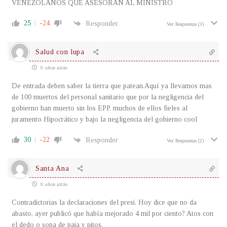
VENEZOLANOS QUE ASESORAN AL MINISTRO
25
-24
Responder
Ver Respuestas
(3)
Salud con lupa
6 años atrás
De entrada deben saber la tierra que patean.Aquí ya llevamos mas
de 100 muertos del personal sanitario que por la negligencia del
gobierno han muerto sin los EPP. muchos de ellos fieles al
juramento Hipocrático y bajo la negligencia del gobierno cool
30
-22
Responder
Ver Respuestas
(2)
Santa Ana
6 años atrás
Contradictorias la declaraciones del presi. Hoy dice que no da
abasto, ayer publicó que había mejorado 4 mil por ciento? Atos con
el dedo o sopa de paja y pitos.