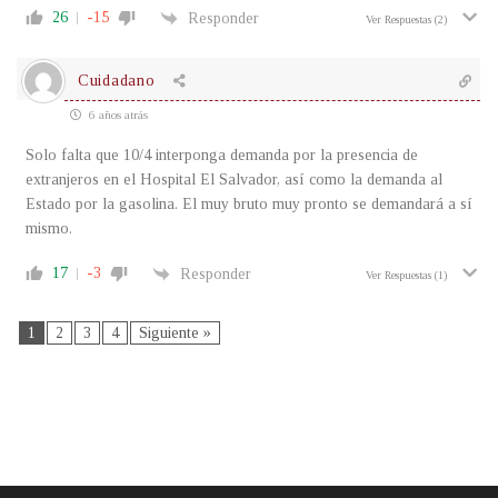
26
-15
Responder
Ver Respuestas
(2)
Cuidadano
6 años atrás
Solo falta que 10/4 interponga demanda por la presencia de
extranjeros en el Hospital El Salvador, así como la demanda al
Estado por la gasolina. El muy bruto muy pronto se demandará a sí
mismo.
17
-3
Responder
Ver Respuestas
(1)
1
2
3
4
Siguiente »