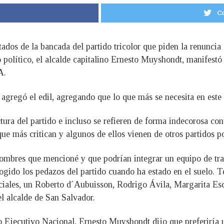
Co
putados de la bancada del partido tricolor que piden la renun
o político, el alcalde capitalino Ernesto Muyshondt, manifestó
A.
 agregó el edil, agregando que lo que más se necesita en este
uctura del partido e incluso se refieren de forma indecorosa 
que más critican y algunos de ellos vienen de otros partidos p
nombres que mencioné y que podrían integrar un equipo de tr
ecogido los pedazos del partido cuando ha estado en el suelo
ciales, un Roberto d´Aubuisson, Rodrigo Ávila, Margarita Es
el alcalde de San Salvador.
 Ejecutivo Nacional, Ernesto Muyshondt dijo que preferiría 