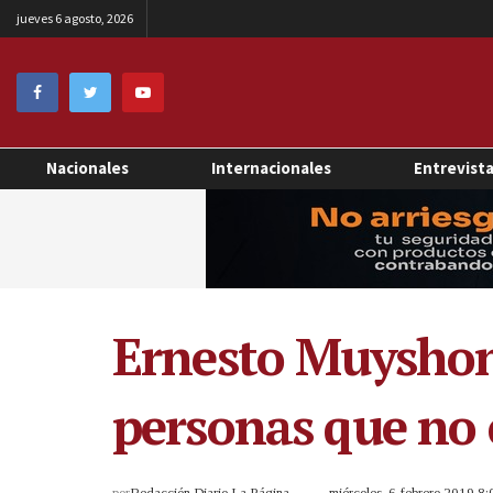
jueves 6 agosto, 2026
Nacionales
Internacionales
Entrevist
Ernesto Muyshon
personas que no 
por
Redacción Diario La Página
miércoles, 6 febrero 2019 8