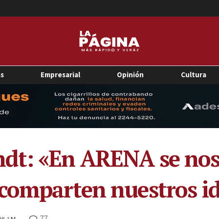
as
Empresarial
Opinión
Cultura
dt: «En ARENA se nos
comparten nuestros id
77
:08 AM