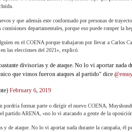
cluida.
os y que además este conformado por personas de trayectoria
 comisiones departamentales, porque eso puede romper la heg
ien en el COENA porque trabajaron por llevar a Carlos Calle
 en las elecciones del 2021», explicó.
astante divisorias y de ataque. No lo vi aportar nada d
nico que vimos fueron ataques al partido" dice
@emuy
nte)
February 6, 2019
án pordría formar parte o dirigir el nuevo COENA, Muyshondt 
 del partido ARENA, «no lo vi atacando a gente de la oposició
s y de ataque. No lo vi aportar nada durante la campaña, él per