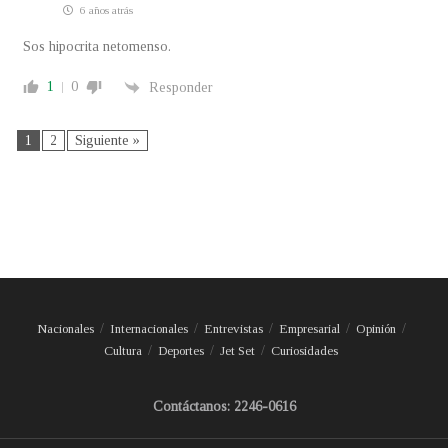
6 años atrás
Sos hipocrita netomenso.
1
0
Responder
1
2
Siguiente »
Nacionales
Internacionales
Entrevistas
Empresarial
Opinión
Cultura
Deportes
Jet Set
Curiosidades
Contáctanos: 2246-0616