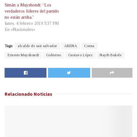
Simán a Muyshondt: “Los
verdaderos líderes del partido
no están arriba.”
lunes, 4 febrero 2019 5:37 PM
En «Nacionales»
Tags:
alcalde de san salvador
ARENA
Coena
Ernesto Muyshondt
Gobierno
Gustavo López
Nayib Bukele
Relacionado
Noticias