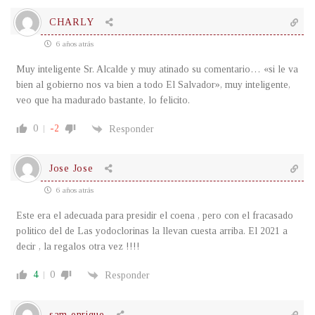
CHARLY
6 años atrás
Muy inteligente Sr. Alcalde y muy atinado su comentario… «si le va
bien al gobierno nos va bien a todo El Salvador», muy inteligente,
veo que ha madurado bastante, lo felicito.
0
-2
Responder
Jose Jose
6 años atrás
Este era el adecuada para presidir el coena , pero con el fracasado
politico del de Las yodoclorinas la llevan cuesta arriba. El 2021 a
decir , la regalos otra vez !!!!
4
0
Responder
sam enrique