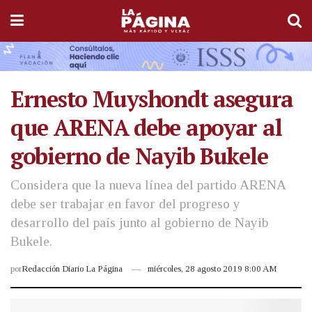
Ernesto Muyshondt asegura
que ARENA debe apoyar al
gobierno de Nayib Bukele
Considera que la nueva línea del partido ARENA
debe ser trabajar en favor del progreso y
desarrollo del país junto al gobierno de Nayib
Bukele.
por
Redacción Diario La Página
miércoles, 28 agosto 2019 8:00 AM