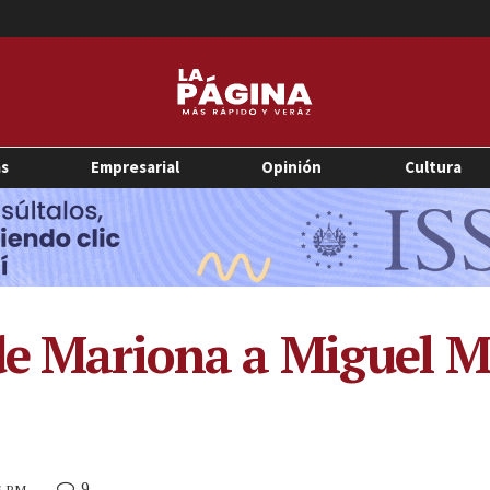
as
Empresarial
Opinión
Cultura
 de Mariona a Miguel 
9
46 PM