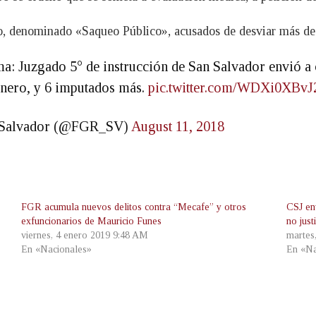
so, denominado «Saqueo Público», acusados de desviar más de 
ma: Juzgado 5° de instrucción de San Salvador envió a
inero, y 6 imputados más.
pic.twitter.com/WDXi0XBvJ
El Salvador (@FGR_SV)
August 11, 2018
FGR acumula nuevos delitos contra “Mecafe” y otros
CSJ en
exfuncionarios de Mauricio Funes
no just
viernes, 4 enero 2019 9:48 AM
martes
En «Nacionales»
En «Na