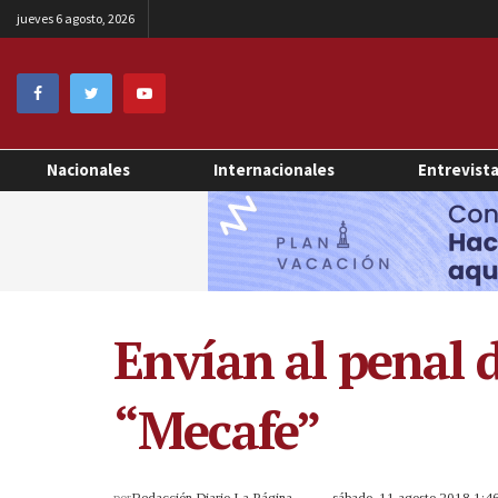
jueves 6 agosto, 2026
Nacionales
Internacionales
Entrevist
Envían al penal
“Mecafe”
por
Redacción Diario La Página
sábado, 11 agosto 2018 1: