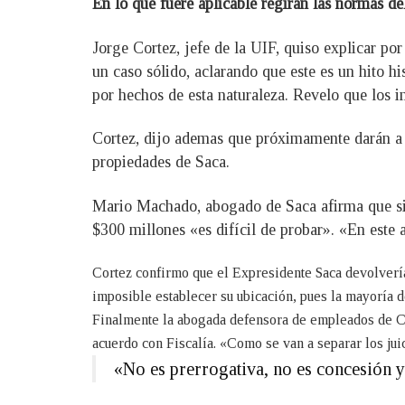
En lo que fuere aplicable regirán las normas d
Jorge Cortez, jefe de la UIF, quiso explicar po
un caso sólido, aclarando que este es un hito h
por hechos de esta naturaleza. Revelo que los
Cortez, dijo ademas que próximamente darán a c
propiedades de Saca.
Mario Machado, abogado de Saca afirma que si b
$300 millones «es difícil de probar». «En este 
Cortez confirmo que el Expresidente Saca devolvería
imposible establecer su ubicación, pues la mayoría d
Finalmente la abogada defensora de empleados de Ca
acuerdo con Fiscalía. «Como se van a separar los jui
«No es prerrogativa, no es concesión y 