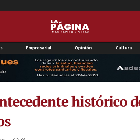
as
Empresarial
Opinión
Cultura
ntecedente histórico d
os
34
 PM