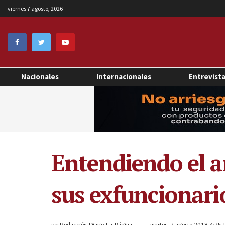
viernes 7 agosto, 2026
Nacionales
Internacionales
Entrevist
Entendiendo el a
sus exfuncionari
por
Redacción Diario La Página
martes, 7 agosto 2018 4:25