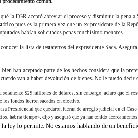
el procedimiento común.
r qué la FGR aceptó abreviar el proceso y disminuir la pena a 
istórico pues es la primera vez que un ex presidente de la Rep
 imputados habían solicitados penas muchísimo menores.
onocer la lista de testaferros del expresidente Saca. Asegur
ien han aceptado parte de los hechos considera que la preten
acuerdo van a haber devolución de bienes. No le puedo decir 
 solamente $25 millones de dólares, sin embargo, aclaro que el res
e los fondos fueron sacados en efectivo.
sa Presidencial que quedaron fueran de arreglo judicial en el Caso
cios, habría tiempo», dijo y aseguró que ya han tenido acercamiento
la ley lo permite. No estamos hablando de un beneficio