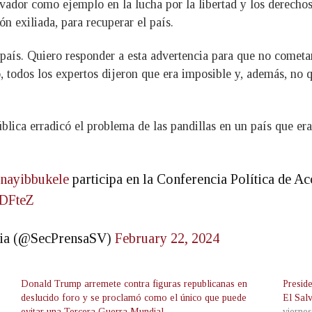
lvador como ejemplo en la lucha por la libertad y los derechos
ón exiliada, para recuperar el país.
 país. Quiero responder a esta advertencia para que no comet
, todos los expertos dijeron que era imposible y, además, no q
ública erradicó el problema de las pandillas en un país que er
nayibbukele
participa en la Conferencia Política de A
PDFteZ
ncia (@SecPrensaSV)
February 22, 2024
Donald Trump arremete contra figuras republicanas en
Presid
deslucido foro y se proclamó como el único que puede
El Sal
evitar una Tercera Guerra Mundial
vierne