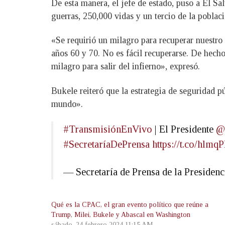
De esta manera, el jefe de estado, puso a El Sa
guerras, 250,000 vidas y un tercio de la poblaci
«Se requirió un milagro para recuperar nuestro
años 60 y 70. No es fácil recuperarse. De hecho
milagro para salir del infierno», expresó.
Bukele reiteró que la estrategia de seguridad p
mundo».
#TransmisiónEnVivo
| El Presidente
@
#SecretaríaDePrensa
https://t.co/hlmq
— Secretaría de Prensa de la Preside
Qué es la CPAC, el gran evento político que reúne a
Trump, Milei, Bukele y Abascal en Washington
sábado, 24 febrero 2024 11:15 AM