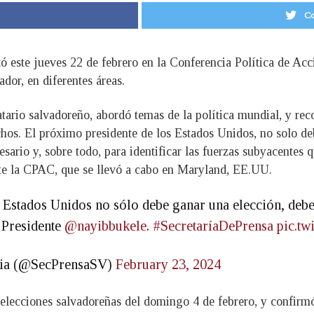
Co
rtó este jueves 22 de febrero en la Conferencia Política de 
dor, en diferentes áreas.
atario salvadoreño, abordó temas de la política mundial, y r
chos. El próximo presidente de los Estados Unidos, no solo de
cesario y, sobre todo, para identificar las fuerzas subyacentes 
nte la CPAC, que se llevó a cabo en Maryland, EE.UU.
 Estados Unidos no sólo debe ganar una elección, debe t
: Presidente
@nayibbukele
.
#SecretaríaDePrensa
pic.t
ncia (@SecPrensaSV)
February 23, 2024
as elecciones salvadoreñas del domingo 4 de febrero, y confirm