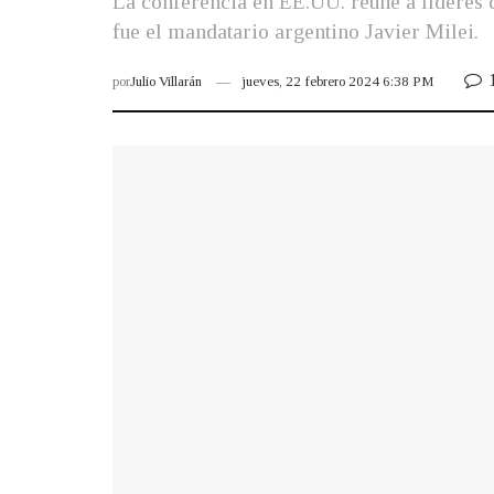
La conferencia en EE.UU. reúne a líderes d
fue el mandatario argentino Javier Milei.
por
Julio Villarán
jueves, 22 febrero 2024 6:38 PM