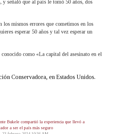
, y señaló que al país le tomó 50 años, dos
an los mismos errores que cometimos en los
uieres esperar 50 años y tal vez esperar un
a conocido como «La capital del asesinato en el
cción Conservadora, en Estados Unidos.
ente Bukele compartió la experiencia que llevó a
vador a ser el país más seguro
s, 23 febrero 2024 10:36 AM