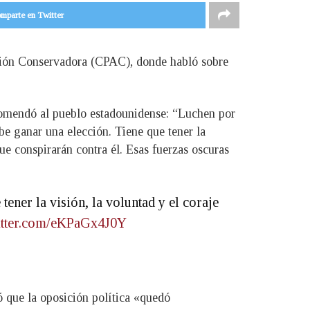
mparte en Twitter
Acción Conservadora (CPAC), donde habló sobre
ecomendó al pueblo estadounidense: “Luchen por
be ganar una elección. Tiene que tener la
que conspirarán contra él. Esas fuerzas oscuras
ener la visión, la voluntad y el coraje
witter.com/eKPaGx4J0Y
ó que la oposición política «quedó