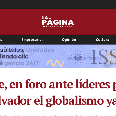
as
Empresarial
Opinión
Cultura
, en foro ante líderes 
lvador el globalismo y