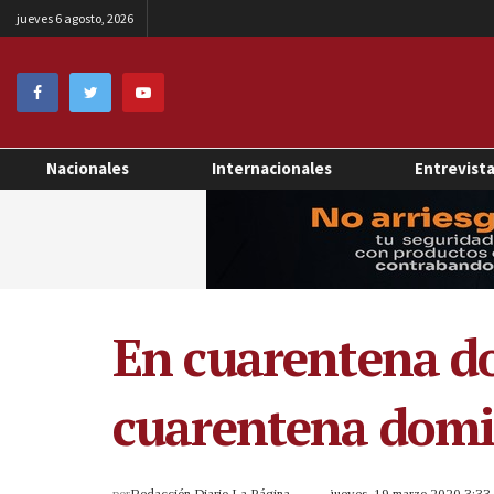
jueves 6 agosto, 2026
Nacionales
Internacionales
Entrevist
En cuarentena do
cuarentena domic
por
Redacción Diario La Página
jueves, 19 marzo 2020 3:3