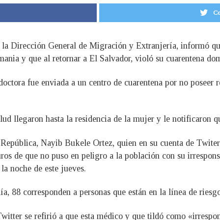
Co
, la Dirección General de Migración y Extranjería, informó qu
ania y que al retornar a El Salvador, violó su cuarentena domic
doctora fue enviada a un centro de cuarentena por no poseer r
d llegaron hasta la residencia de la mujer y le notificaron qu
 República, Nayib Bukele Ortez, quien en su cuenta de Twiter 
uros de que no puso en peligro a la población con su irrespons
la noche de este jueves.
día, 88 corresponden a personas que están en la línea de ries
 Twitter se refirió a que esta médico y que tildó como «irrespo