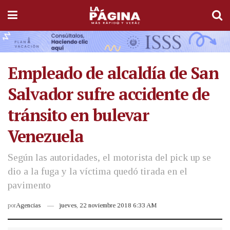
Empleado de alcaldía de San
Salvador sufre accidente de
tránsito en bulevar
Venezuela
Según las autoridades, el motorista del pick up se
dio a la fuga y la víctima quedó tirada en el
pavimento
por
Agencias
jueves, 22 noviembre 2018 6:33 AM