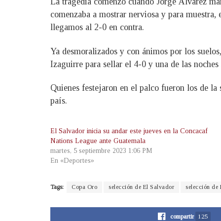
La tragedia comenzó cuando Jorge Álvarez manda
comenzaba a mostrar nerviosa y para muestra, e
llegamos al 2-0 en contra.
Ya desmoralizados y con ánimos por los suelos, 
Izaguirre para sellar el 4-0 y una de las noche
Quienes festejaron en el palco fueron los de la
país.
El Salvador inicia su andar este jueves en la Concacaf
Nations League ante Guatemala
martes, 5 septiembre 2023 1:06 PM
En «Deportes»
Tags:
Copa Oro
selección de El Salvador
selección de
compartir
125