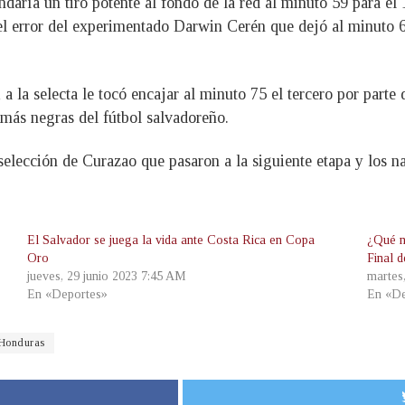
ría un tiro potente al fondo de la red al minuto 59 para el
l error del experimentado Darwin Cerén que dejó al minuto 65
a la selecta le tocó encajar al minuto 75 el tercero por parte
s más negras del fútbol salvadoreño.
 selección de Curazao que pasaron a la siguiente etapa y los n
El Salvador se juega la vida ante Costa Rica en Copa
¿Qué n
Oro
Final 
jueves, 29 junio 2023 7:45 AM
martes
En «Deportes»
En «De
 Honduras