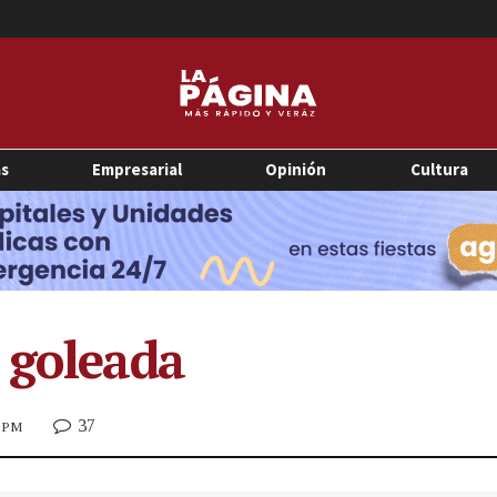
as
Empresarial
Opinión
Cultura
 goleada
37
8 PM